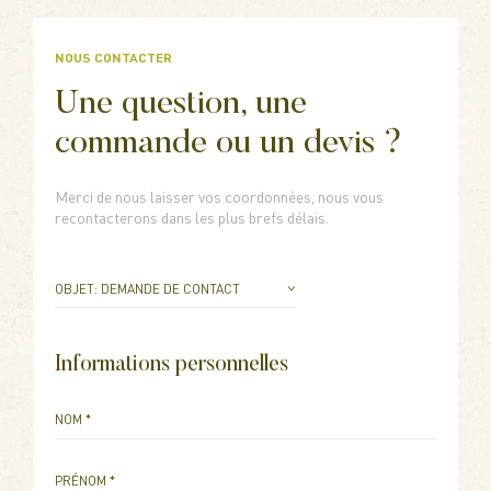
NOUS CONTACTER
Une question, une
commande ou un devis ?
Merci de nous laisser vos coordonnées, nous vous
recontacterons dans les plus brefs délais.
OBJET: DEMANDE DE CONTACT
OBJET: DEMANDE DE CONTACT
OBJET: DEMANDE DE DEVIS
Informations personnelles
OBJET: VISITE DU DOMAINE