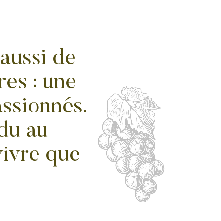
 aussi de
res : une
assionnés.
ndu au
 vivre que