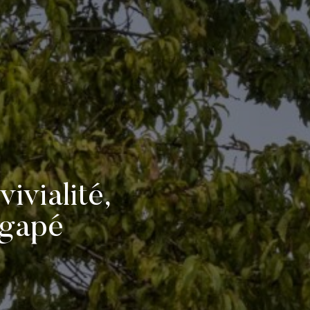
ivialité,
Agapé