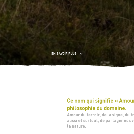
EN SAVOIR PLUS
Ce nom qui signifie « Amour
philosophie du domaine.
Amour du terroir, de la vigne, du t
aussi et surtout, de partager nos 
la nature.