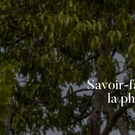
Savoir-f
la p