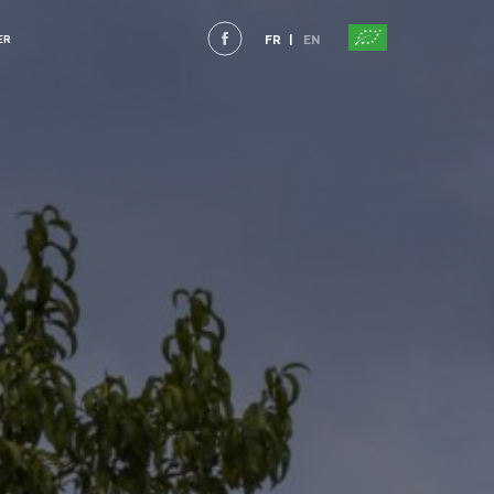
FR
EN
ER