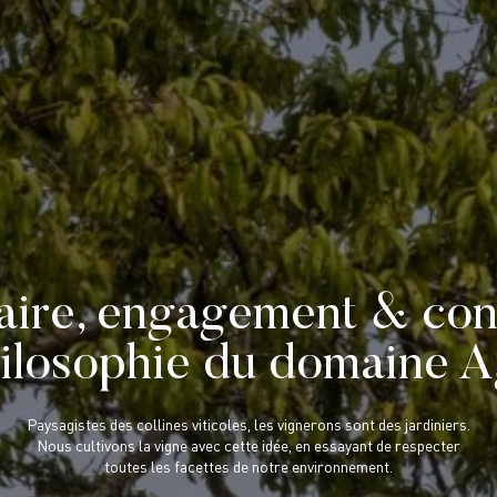
aire, engagement & conv
hilosophie du domaine 
Paysagistes des collines viticoles, les vignerons sont des jardiniers.
Nous cultivons la vigne avec cette idée, en essayant de respecter
toutes les facettes de notre environnement.