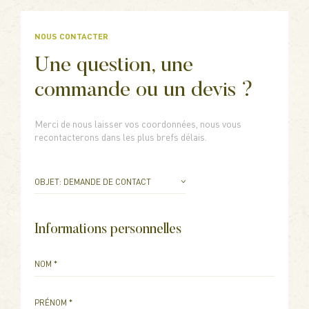
NOUS CONTACTER
Une question, une
commande ou un devis ?
Merci de nous laisser vos coordonnées, nous vous
recontacterons dans les plus brefs délais.
OBJET: DEMANDE DE CONTACT
OBJET: DEMANDE DE CONTACT
OBJET: DEMANDE DE DEVIS
Informations personnelles
OBJET: VISITE DU DOMAINE