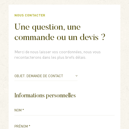
NOUS CONTACTER
Une question, une
commande ou un devis ?
Merci de nous laisser vos coordonnées, nous vous
recontacterons dans les plus brefs délais.
OBJET: DEMANDE DE CONTACT
OBJET: DEMANDE DE CONTACT
OBJET: DEMANDE DE DEVIS
Informations personnelles
OBJET: VISITE DU DOMAINE