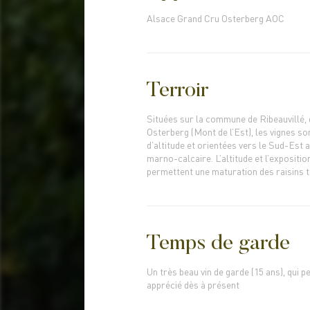
Alsace Grand Cru Osterberg AOC
Terroir
Situées sur la commune de Ribeauvillé,
Osterberg (Mont de l’Est), les vignes so
d’altitude et orientées vers le Sud-Est 
marno-calcaire. L’altitude et l’expositio
permettent une maturation des raisins t
Temps de garde
Un très beau vin de garde (15 ans), qui p
apprécié dès à présent