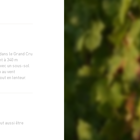
 dans le Grand Cru
nt à 340 m
avec un sous-sol
n au vent
out en lenteur.
eut aussi être