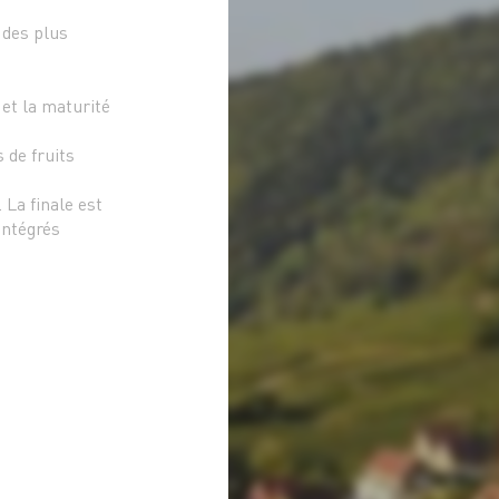
 des plus
 et la maturité
 de fruits
 La finale est
 intégrés