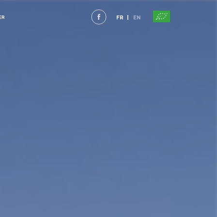
FR
EN
ER