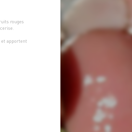
ruits rouges
 cerise.
s et apportent