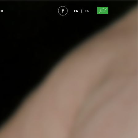
FR
EN
ER