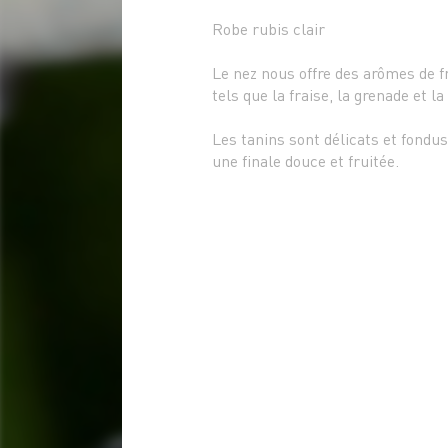
Robe rubis clair
Le nez nous offre des arômes de f
tels que la fraise, la grenade et la
Les tanins sont délicats et fondu
une finale douce et fruitée.