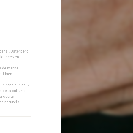
dans l’Osterberg
ctionnées en
s de marne
nt bien.
 un rang sur deux.
s de la culture
 produits
es naturels.