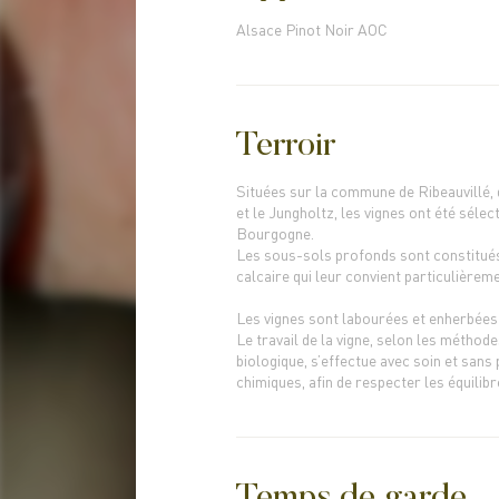
Alsace Pinot Noir AOC
Terroir
Situées sur la commune de Ribeauvillé, 
et le Jungholtz, les vignes ont été séle
Bourgogne.
Les sous-sols profonds sont constitué
calcaire qui leur convient particulièreme
Les vignes sont labourées et enherbées
Le travail de la vigne, selon les méthode
biologique, s’effectue avec soin et sans
chimiques, afin de respecter les équilibr